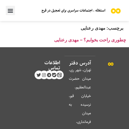
استغاثه ، اجتماعات سراسری برای تعجیل در فرج
برچسب:
مهدی رعنایی
چطوری راحت بخوابم؟ – مهدی رعنایی
اطلاعات
آدرس دفتر
تماس
تهران، شهر ری،
میدان حضرت
عبدالعظیم،
خیابان قم،
نرسیده به
میدان
فرمانداری،