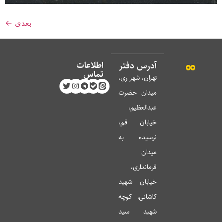
بعدی
←
اطلاعات
آدرس دفتر
تماس
تهران، شهر ری،
میدان حضرت
عبدالعظیم،
خیابان قم،
نرسیده به
میدان
فرمانداری،
خیابان شهید
کاشانی، کوچه
شهید سید