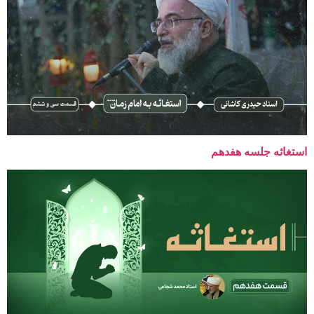
استغاثه جلسه هفدهم