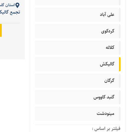
استان گل
تجمع گالی
علی آباد
کردکوی
کلاله
گالیکش
گرگان
گنبد کاووس
مینودشت
فیلتر بر اساس :