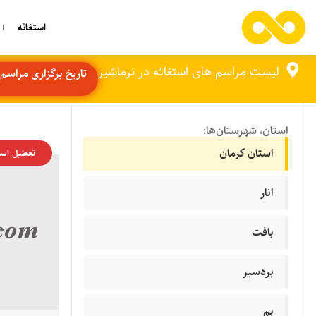
استغاثه
لیست مراسم های استغاثه در نرماشیر
تاریخ برگزاری مراسم ها: 
استان، شهرستان‌ها:
استان کرمان
تعطیل اس
انار
بافت
بردسیر
بم