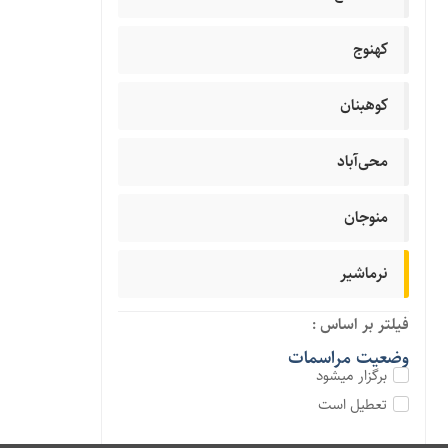
کهنوج
کوهبنان
محی‌آباد
منوجان
نرماشیر
فیلتر بر اساس :
وضعیت مراسمات
برگزار میشود
تعطیل است