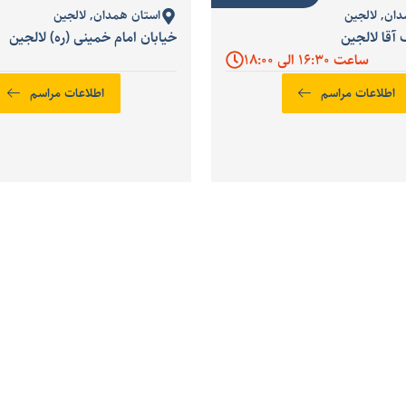
دان
,
لالجین
استان همدان
,
لالجین
آقا لالجین
خیابان امام خمینی (ره) لالجین
ساعت 16:30 الی 18:00
اطلاعات مراسم
اطلاعات مراسم