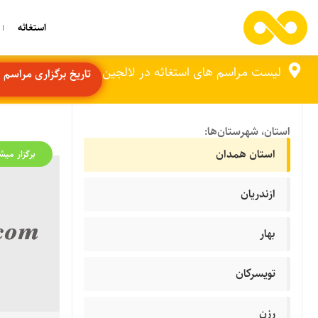
استغاثه
لیست مراسم های استغاثه در لالجین
تاریخ برگزاری مراسم ها: ج
استان، شهرستان‌ها:
استان همدان
برگزار میش
ازندریان
بهار
تویسرکان
رزن