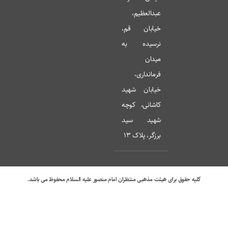
عبدالعظیم،
خیابان قم،
نرسیده به
میدان
فرمانداری،
خیابان شهید
کاشانی، کوچه
شهید سید
برزگر، پلاک 13
کلیه حقوق برای هیئت مذهبی منتظران امام منصور علیه السلام محفوظ می باشد.