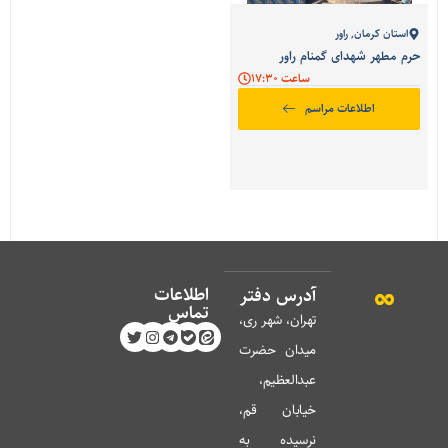
استان کرمان
,
راور
حرم مطهر شهدای گمنام راور
ساعت 17:30
اطلاعات مراسم
اطلاعات
آدرس دفتر
تماس
تهران، شهر ری،
میدان حضرت
عبدالعظیم،
خیابان قم،
نرسیده به