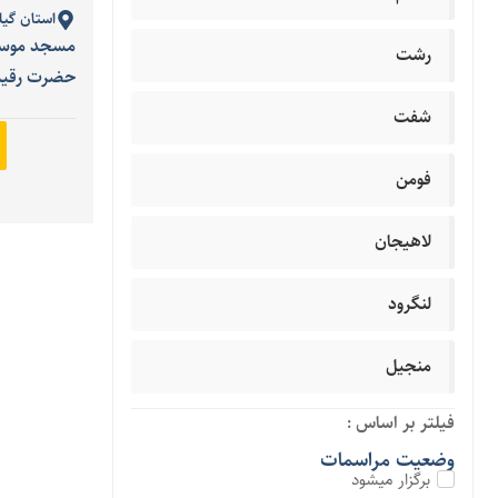
استان گیل
مسجد موسی 
رشت
حضرت رقیه س
شفت
فومن
لاهیجان
لنگرود
منجیل
فیلتر بر اساس :
وضعیت مراسمات
برگزار میشود