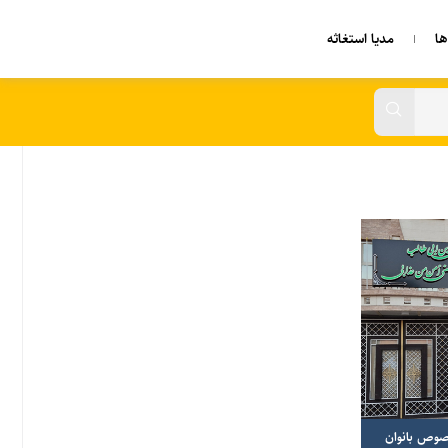
ا
مدیا استغاثه
وص بانوان