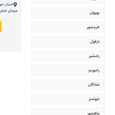
استان خو
میدان امام
بهبهان
خرمشهر
دزفول
رامشیر
رامهرمز
شادگان
شوشتر
ماهشهر