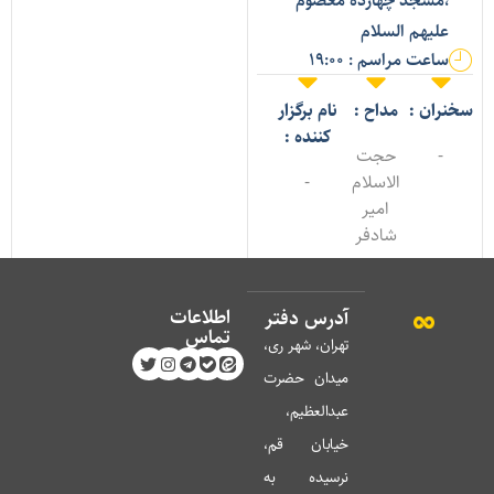
،مسجد چهارده معصوم
علیهم السلام
ساعت مراسم : 19:00
خنران :
مداح :
نام برگزار
کننده :
-
حجت
الاسلام
-
امیر
شادفر
اطلاعات
آدرس دفتر
تماس
تهران، شهر ری،
میدان حضرت
عبدالعظیم،
خیابان قم،
نرسیده به