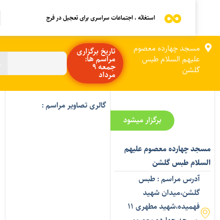
استغاثه ، اجتماعات سراسری برای تعجیل در فرج
مسجد چهارده معصوم
تاریخ برگزاری
علیهم السلام طبس
مراسم ها:
جمعه 9
گلشن
مرداد
گالری تصاویر مراسم :
برگزار میشود
سجد چهارده معصوم علیهم
لسلام طبس گلشن
آدرس مراسم : طبس
گلشن،میدان شهید
فهمیده،شهید مطهری 11