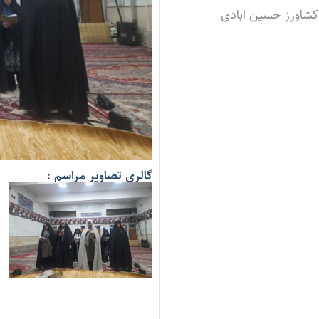
کشاورز حسین ابادی
گالری تصاویر مراسم :