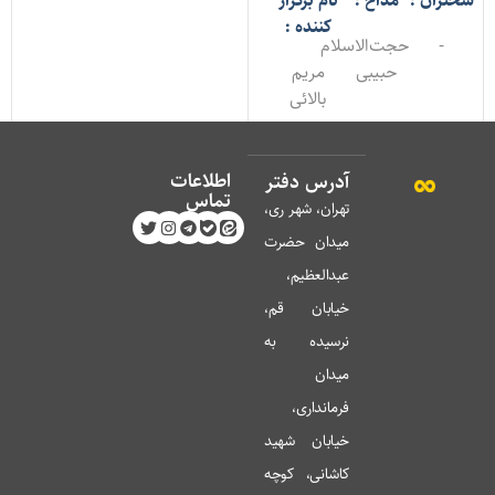
خنران :
مداح :
نام برگزار
کننده :
-
حجت‌الاسلام
حبیبی
مریم
بالائی
اطلاعات
آدرس دفتر
تماس
تهران، شهر ری،
میدان حضرت
عبدالعظیم،
خیابان قم،
نرسیده به
میدان
فرمانداری،
خیابان شهید
کاشانی، کوچه