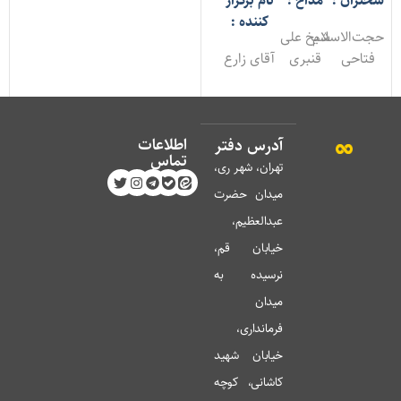
خنران :
مداح :
نام برگزار
کننده :
جت‌الاسلام
شیخ علی
فتاحی
قنبری
آقای زارع
اطلاعات
آدرس دفتر
تماس
تهران، شهر ری،
میدان حضرت
عبدالعظیم،
خیابان قم،
نرسیده به
میدان
فرمانداری،
خیابان شهید
کاشانی، کوچه