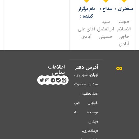
خنران :
مداح :
نام برگزار
کننده :
حجت
سید
الاسلام
ابوالفضل
آقای علی
حاجی
حسینی
آبادی
آبادی
اطلاعات
آدرس دفتر
تماس
تهران، شهر ری،
میدان حضرت
عبدالعظیم،
خیابان قم،
نرسیده به
میدان
فرمانداری،