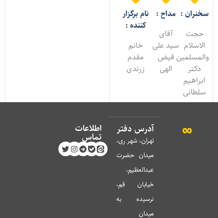
خنران :
مداح :
نام برگزار
کننده :
حجت
آقای
الاسلام
سید علی
خانم
المسلمین
فیض
مقدم
دکتر
الهی
زرندی
ابراهیم
لطانی
اطلاعات
آدرس دفتر
تماس
تهران، شهر ری،
میدان حضرت
عبدالعظیم،
خیابان قم،
نرسیده به
میدان