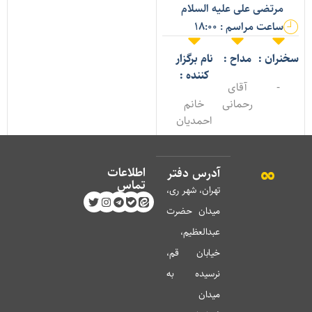
مرتضی علی علیه السلام
ساعت مراسم : 18:00
خنران :
مداح :
نام برگزار
کننده :
-
آقای
رحمانی
خانم
احمدیان
اطلاعات
آدرس دفتر
تماس
تهران، شهر ری،
میدان حضرت
عبدالعظیم،
خیابان قم،
نرسیده به
میدان