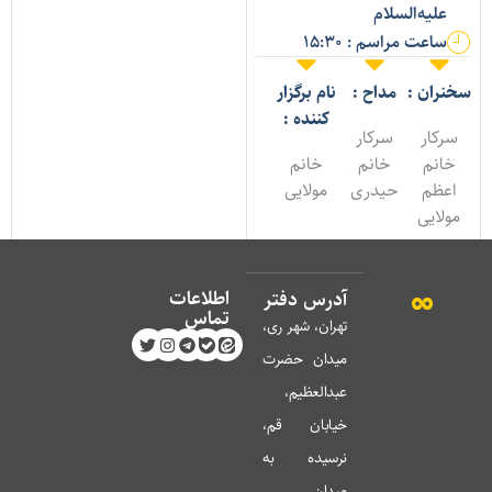
علیه‌السلام
ساعت مراسم : 15:30
خنران :
مداح :
نام برگزار
کننده :
سرکار
سرکار
خانم
خانم
خانم
اعظم
حیدری
مولایی
مولایی
اطلاعات
آدرس دفتر
تماس
تهران، شهر ری،
میدان حضرت
عبدالعظیم،
خیابان قم،
نرسیده به
میدان