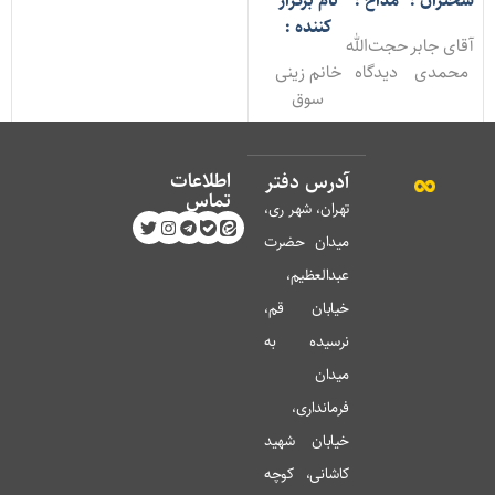
خنران :
مداح :
نام برگزار
کننده :
قای جابر
حجت‌الله
حمدی
دیدگاه
خانم زینی
سوق
اطلاعات
آدرس دفتر
تماس
تهران، شهر ری،
میدان حضرت
عبدالعظیم،
خیابان قم،
نرسیده به
میدان
فرمانداری،
خیابان شهید
کاشانی، کوچه