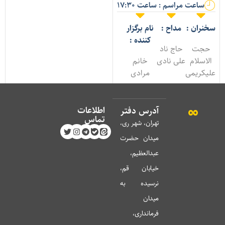
ساعت مراسم : ساعت 17:30
خنران :
مداح :
نام برگزار
کننده :
حجت
حاج ناد
الاسلام
علی نادی
خانم
لیکریمی
مرادی
اطلاعات
آدرس دفتر
تماس
تهران، شهر ری،
میدان حضرت
عبدالعظیم،
خیابان قم،
نرسیده به
میدان
فرمانداری،