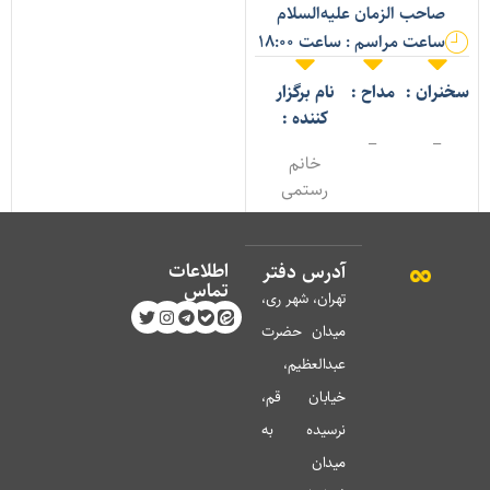
صاحب الزمان علیه‌السلام
ساعت مراسم : ساعت 18:00
خنران :
مداح :
نام برگزار
کننده :
_
_
خانم
رستمی
اطلاعات
آدرس دفتر
تماس
تهران، شهر ری،
میدان حضرت
عبدالعظیم،
خیابان قم،
نرسیده به
میدان