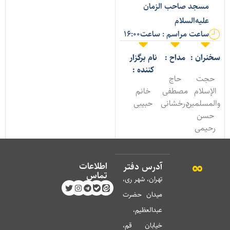
مسجد صاحب الزمان
علیه‌السلام
ساعت مراسم : ساعت16:00
خنران :
مداح :
نام برگزار
کننده :
حجت
حاج
الإسلام
مصطفی
خانم
المسلمین
درخشانی
حبیبی
حسن
رحیمی
اطلاعات
آدرس دفتر
تماس
تهران، شهر ری،
میدان حضرت
عبدالعظیم،
خیابان قم،