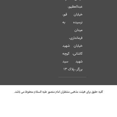
عبدالعظیم،
خیابان قم،
نرسیده به
میدان
فرمانداری،
خیابان شهید
کاشانی، کوچه
شهید سید
برزگر، پلاک 13
کلیه حقوق برای هیئت مذهبی منتظران امام منصور علیه السلام محفوظ می باشد.