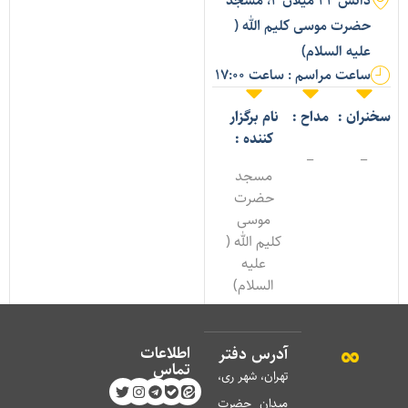
دانش ۲۲ میلان ۲، مسجد
حضرت موسی کلیم الله (
علیه السلام)
ساعت مراسم : ساعت 17:00
خنران :
مداح :
نام برگزار
کننده :
_
_
مسجد
حضرت
موسی
کلیم الله (
علیه
السلام)
اطلاعات
آدرس دفتر
تماس
تهران، شهر ری،
میدان حضرت