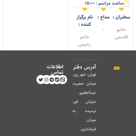
ساعت مراسم : 15:00
خنران :
مداح :
نام برگزار
کننده :
خانم
-
قاسمی
خانم
رحیمی
اطلاعات
آدرس دفتر
تماس
تهران، شهر ری،
میدان حضرت
عبدالعظیم،
خیابان قم،
نرسیده به
میدان
فرمانداری،