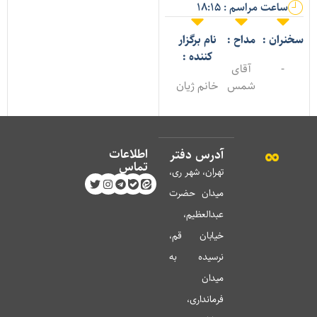
ساعت مراسم : 18:15
خنران :
مداح :
نام برگزار
کننده :
-
آقای
شمس
خانم ژیان
اطلاعات
آدرس دفتر
تماس
تهران، شهر ری،
میدان حضرت
عبدالعظیم،
خیابان قم،
نرسیده به
میدان
فرمانداری،