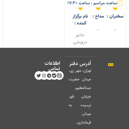
ساعت مراسم : ساعت 17:30
خنران :
مداح :
نام برگزار
کننده :
_
_
خانم
درویشی
اطلاعات
آدرس دفتر
تماس
تهران، شهر ری،
میدان حضرت
عبدالعظیم،
خیابان قم،
نرسیده به
میدان
فرمانداری،