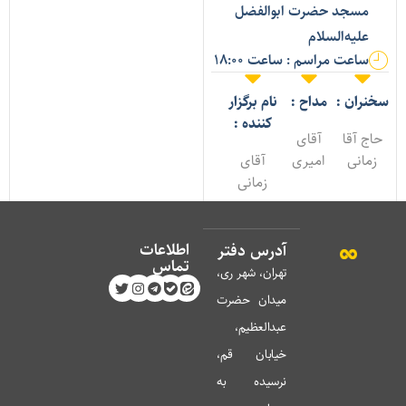
مسجد حضرت ابوالفضل
علیه‌السلام
ساعت مراسم : ساعت 18:00
خنران :
مداح :
نام برگزار
کننده :
حاج آقا
آقای
زمانی
امیری
آقای
زمانی
اطلاعات
آدرس دفتر
تماس
تهران، شهر ری،
میدان حضرت
عبدالعظیم،
خیابان قم،
نرسیده به