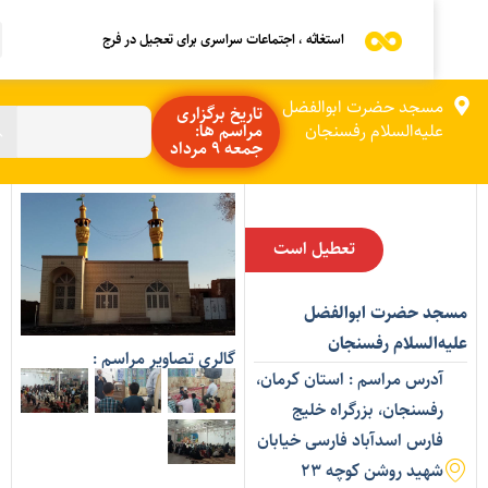
استغاثه ، اجتماعات سراسری برای تعجیل در فرج
مسجد حضرت ابوالفضل
تاریخ برگزاری
علیه‌السلام رفسنجان
مراسم ها:
جمعه 9 مرداد
تعطیل است
سجد حضرت ابوالفضل
لیه‌السلام رفسنجان
گالری تصاویر مراسم :
آدرس مراسم : استان کرمان،
رفسنجان، بزرگراه خلیج
فارس اسدآباد فارسی خیابان
شهید روشن کوچه 23