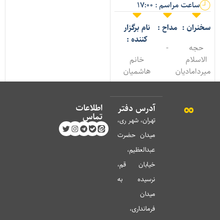
ساعت مراسم : 17:00
خنران :
مداح :
نام برگزار
کننده :
حجه
-
الاسلام
خانم
یردامادیان
هاشمیان
اطلاعات
آدرس دفتر
تماس
تهران، شهر ری،
میدان حضرت
عبدالعظیم،
خیابان قم،
نرسیده به
میدان
فرمانداری،