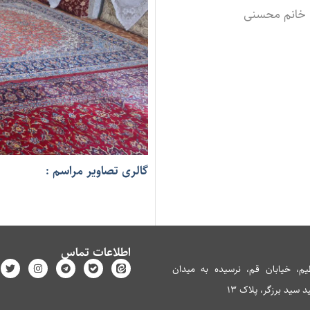
خانم محسنی
گالری تصاویر مراسم :
اطلاعات تماس
م، خیابان قم، نرسیده به میدان
سید برزگر، پلاک 13