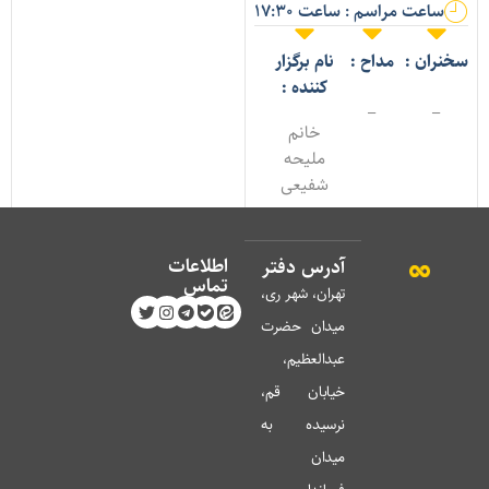
ساعت مراسم : ساعت 17:30
خنران :
مداح :
نام برگزار
کننده :
_
_
خانم
ملیحه
شفیعی
اطلاعات
آدرس دفتر
تماس
تهران، شهر ری،
میدان حضرت
عبدالعظیم،
خیابان قم،
نرسیده به
میدان