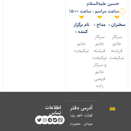
حسین علیه‌السلام
ساعت مراسم : ساعت 15:00
خنران :
مداح :
نام برگزار
کننده :
سرکار
سرکار
خانم
خانم
خانم
فرشته
فرشته
نیکبخت
یکبخت
نیکبخت
و سرکار
خانم
فیضی
زاده
اطلاعات
آدرس دفتر
تماس
تهران، شهر ری،
میدان حضرت