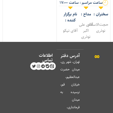
ساعت مراسم : ساعت 17:00
خنران :
مداح :
نام برگزار
کننده :
جت‌الاسلام
آقای علی
نوذری
اکبر
آقای نیکو
نوذری
اطلاعات
آدرس دفتر
تماس
تهران، شهر ری،
میدان حضرت
عبدالعظیم،
خیابان قم،
نرسیده به
میدان
فرمانداری،