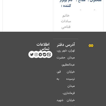
خنران :
مداح :
نام برگزار
کننده :
-
-
خانم
سادات
فتاحی
اطلاعات
آدرس دفتر
تماس
تهران، شهر ری،
میدان حضرت
عبدالعظیم،
خیابان قم،
نرسیده به
میدان
فرمانداری،
خیابان شهید