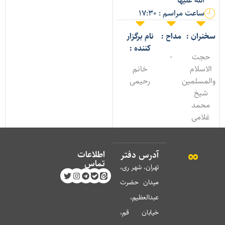
الله علیها
ساعت مراسم : 17:30
خنران :
مداح :
نام برگزار
کننده :
حجت
-
الاسلام
خانم
المسلمین
رحیمی
شیخ
محمد
غلامی
اطلاعات
آدرس دفتر
تماس
تهران، شهر ری،
میدان حضرت
عبدالعظیم،
خیابان قم،