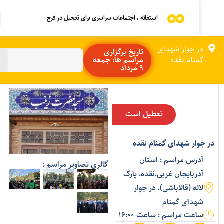
استغاثه ، اجتماعات سراسری برای تعجیل در فرج
در جوار شهدای
تاریخ برگزاری
گمنام نقده
مراسم ها: جمعه
9 مرداد
تعطیل است
ر جوار شهدای گمنام نقده
آدرس مراسم : استان
گالری تصاویر مراسم :
آذربایجان غربی،نقده، پارک
لاله (قالاباشی)، در جوار
شهدای گمنام
ساعت مراسم : ساعت 16:00