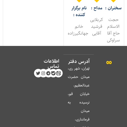
خنران :
مداح :
نام برگزار
کننده :
حجت
کربلایی
الاسلام
فرشید
خانم
حاج آقا
آقایی
جهانگیرزاده
سراوکی
اطلاعات
آدرس دفتر
تماس
تهران، شهر ری،
میدان حضرت
عبدالعظیم،
خیابان قم،
نرسیده به
میدان
فرمانداری،