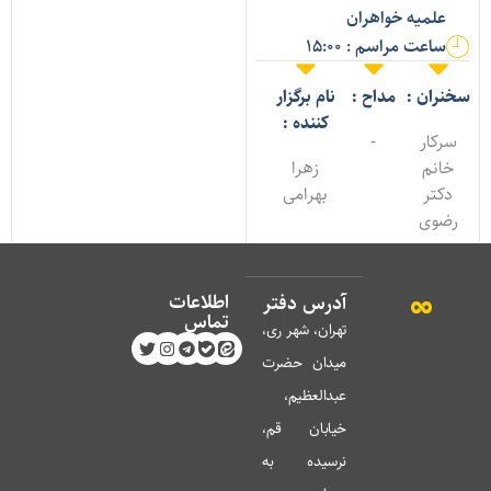
علمیه خواهران
ساعت مراسم : 15:00
خنران :
مداح :
نام برگزار
کننده :
سرکار
-
خانم
زهرا
دکتر
بهرامی
رضوی
اطلاعات
آدرس دفتر
تماس
تهران، شهر ری،
میدان حضرت
عبدالعظیم،
خیابان قم،
نرسیده به