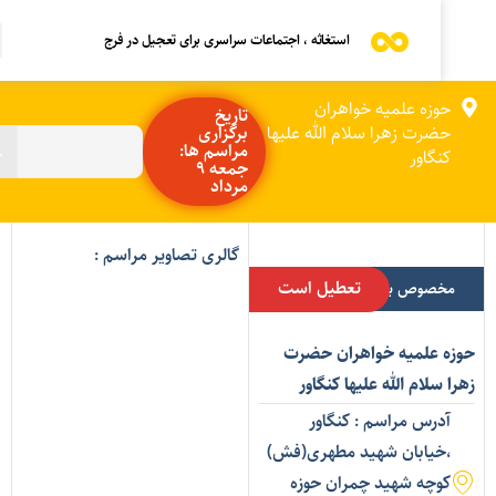
استغاثه ، اجتماعات سراسری برای تعجیل در فرج
حوزه علمیه خواهران
تاریخ
حضرت زهرا سلام الله علیها
برگزاری
مراسم ها:
کنگاور
جمعه 9
مرداد
گالری تصاویر مراسم :
تعطیل است
مخصوص بانوان
وزه علمیه خواهران حضرت
را سلام الله علیها کنگاور
آدرس مراسم : کنگاور
،خیابان شهید مطهری(فش)
کوچه شهید چمران حوزه