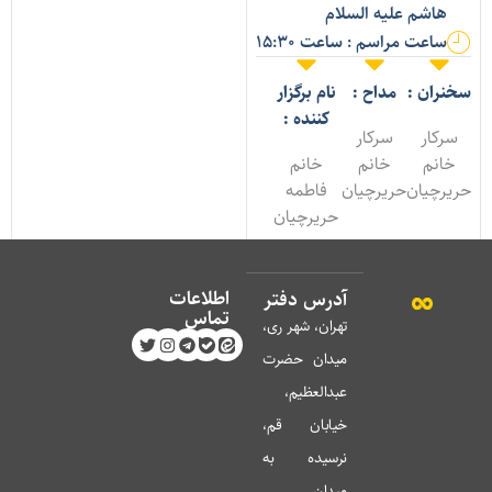
هاشم علیه السلام
ساعت مراسم : ساعت 15:30
خنران :
مداح :
نام برگزار
کننده :
سرکار
سرکار
خانم
خانم
خانم
ریرچیان
حریرچیان
فاطمه
حریرچیان
اطلاعات
آدرس دفتر
تماس
تهران، شهر ری،
میدان حضرت
عبدالعظیم،
خیابان قم،
نرسیده به
میدان