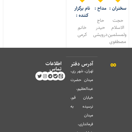
خنران :
مداح :
نام برگزار
کننده :
حجت
حاج
الاسلام
حیدر
خانم
لمسلمین
درویشی
کرمی
صطفوی
اطلاعات
آدرس دفتر
تماس
تهران، شهر ری،
میدان حضرت
عبدالعظیم،
خیابان قم،
نرسیده به
میدان
فرمانداری،