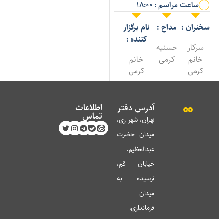
ساعت مراسم : 18:00
خنران :
مداح :
نام برگزار
کننده :
سرکار
حسنیه
خانم
کرمی
خانم
کرمی
کرمی
اطلاعات
آدرس دفتر
تماس
تهران، شهر ری،
میدان حضرت
عبدالعظیم،
خیابان قم،
نرسیده به
میدان
فرمانداری،