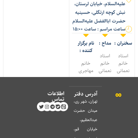
علیه‌السلام، خیابان لرستان،
نبش کوچه ارتگلی، حسینیه
حضرت اباالفضل علیه‌السلام
ساعت مراسم : ساعت 15:00
خنران :
مداح :
نام برگزار
کننده :
استاد
استاد
خانم
خانم
خانم
نعمانی
نعمانی
مهاجری
اطلاعات
آدرس دفتر
تماس
تهران، شهر ری،
میدان حضرت
عبدالعظیم،
خیابان قم،