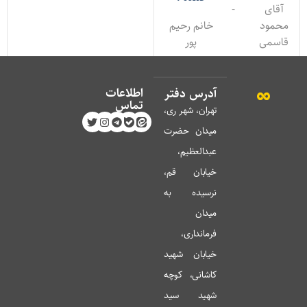
آقای
-
محمود
خانم رحیم
قاسمی
پور
اطلاعات
آدرس دفتر
تماس
تهران، شهر ری،
میدان حضرت
عبدالعظیم،
خیابان قم،
نرسیده به
میدان
فرمانداری،
خیابان شهید
کاشانی، کوچه
شهید سید