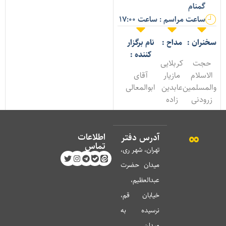
گمنام
ساعت مراسم : ساعت 17:00
خنران :
مداح :
نام برگزار
کننده :
حجت
کربلایی
الاسلام
مازیار
آقای
المسلمین
عابدین
ابوالمعالی
زرودنی
زاده
اطلاعات
آدرس دفتر
تماس
تهران، شهر ری،
میدان حضرت
عبدالعظیم،
خیابان قم،
نرسیده به
میدان