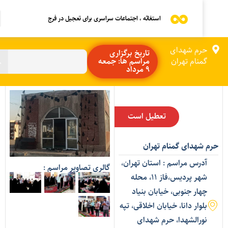
استغاثه ، اجتماعات سراسری برای تعجیل در فرج
حرم شهدای
تاریخ برگزاری
گمنام تهران
مراسم ها: جمعه
9 مرداد
تعطیل است
رم شهدای گمنام تهران
آدرس مراسم : استان تهران،
گالری تصاویر مراسم :
شهر پردیس،فاز ۱۱، محله
چهار جنوبی، خیابان بنیاد
بلوار دانا، خیابان اخلاقی، تپه
نورالشهدا، حرم شهدای