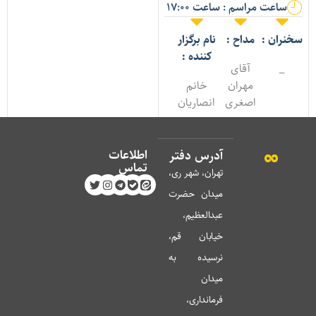
ساعت مراسم : ساعت 17:00
خنران :
مداح :
نام برگزار
کننده :
_
آقای
مهران
خانم
اصغری
انصاریان
اطلاعات
آدرس دفتر
تماس
تهران، شهر ری،
میدان حضرت
عبدالعظیم،
خیابان قم،
نرسیده به
میدان
فرمانداری،