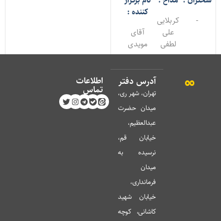
خنران :
مداح :
نام برگزار
کننده :
-
کربلایی
علی
آقای
لطفی
مویدی
اطلاعات
آدرس دفتر
تماس
تهران، شهر ری،
میدان حضرت
عبدالعظیم،
خیابان قم،
نرسیده به
میدان
فرمانداری،
خیابان شهید
کاشانی، کوچه