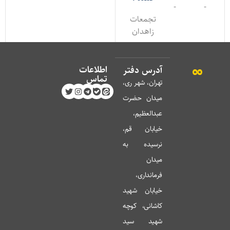
-
-
تجمعات
زاهدان
اطلاعات
آدرس دفتر
تماس
تهران، شهر ری،
میدان حضرت
عبدالعظیم،
خیابان قم،
نرسیده به
میدان
فرمانداری،
خیابان شهید
کاشانی، کوچه
شهید سید