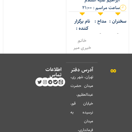
ابراهیم علیه السلام
ساعت مراسم : 21:00
خنران :
مداح :
نام برگزار
کننده :
-
-
خانم
خیری میر
اطلاعات
آدرس دفتر
تماس
تهران، شهر ری،
میدان حضرت
عبدالعظیم،
خیابان قم،
نرسیده به
میدان
فرمانداری،