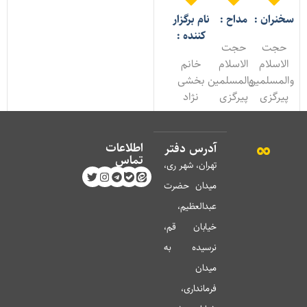
خنران :
مداح :
نام برگزار
کننده :
حجت
حجت
الاسلام
الاسلام
خانم
المسلمین
والمسلمین
بخشی
پیرگزی
پیرگزی
نژاد
اطلاعات
آدرس دفتر
تماس
تهران، شهر ری،
میدان حضرت
عبدالعظیم،
خیابان قم،
نرسیده به
میدان
فرمانداری،